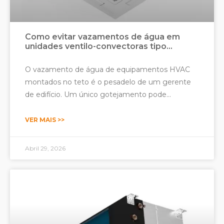
Como evitar vazamentos de água em
unidades ventilo-convectoras tipo
cassete?
O vazamento de água de equipamentos HVAC
montados no teto é o pesadelo de um gerente
de edifício. Um único gotejamento pode
manchar placas de teto caras, danificar
acabamentos internos, criar riscos de
VER MAIS >>
escorregamento e levar ao crescimento de mofo
que afeta a qualidade do ar interno. Para espaços
Abril 29, 2026
comerciais como hotéis, escritórios, hospitais e