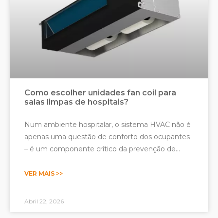
Como escolher unidades fan coil para
salas limpas de hospitais?
Num ambiente hospitalar, o sistema HVAC não é
apenas uma questão de conforto dos ocupantes
– é um componente crítico da prevenção de
infecções. Em nenhum lugar isto é mais
verdadeiro do que em salas limpas, salas de
VER MAIS >>
operações, unidades de cuidados intensivos (UCI),
enfermarias de isolamento e áreas de preparação
Abril 22, 2026
farmacêutica. Para estes