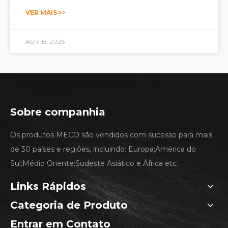
conforto térmico, a eficiência energética, a
VER MAIS >>
longevidade dos equipamentos, a acessibilidade à
manutenção e até mesmo a estética do imóvel.
Abril 15, 2026
Sobre companhia
Os produtos MECO são vendidos com sucesso para mais
de 30 países e regiões, incluindo: Europa;América do
Sul;Médio Oriente;Sudeste Asiático e África etc.
Links Rápidos
Categoria de Produto
Entrar em Contato