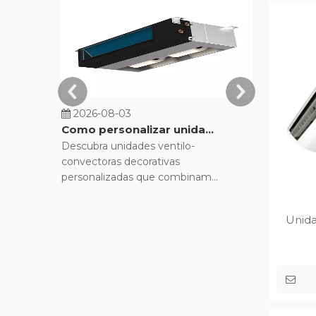
2026-08-03
2026-07-
Como personalizar unidades fan coil decorativas para projetos de construção?
Descubra unidades ventilo-
Compare un
convectoras decorativas
convectoras
personalizadas que combinam
para otimiz
desempenho HVAC com design
Explore o
interior moderno. Oculte hardware
um resfriam
Unida
volumoso e otimize o conforto.
economiza 