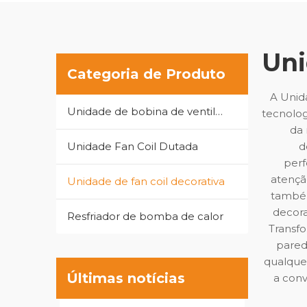
Uni
Categoria de Produto
A Unid
Unidade de bobina de ventilador do tipo cassete
tecnolog
da 
Unidade Fan Coil Dutada
d
perf
atençã
Unidade de fan coil decorativa
também
decora
Resfriador de bomba de calor
Transf
pared
qualquer
Últimas notícias
a conv