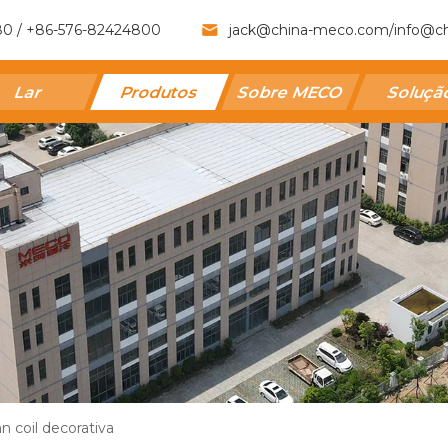
80 / +86-576-82424800
jack@china-meco.com
/
info@c
Lar
Produtos
Sobre MECO
Soluç
n coil decorativa