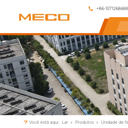
+86-157126868
Você está aqui:
Lar
»
Produtos
»
Unidade de fa