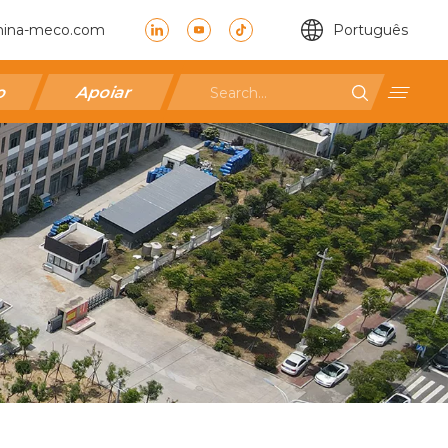
hina-meco.com
Português
ão
Apoiar