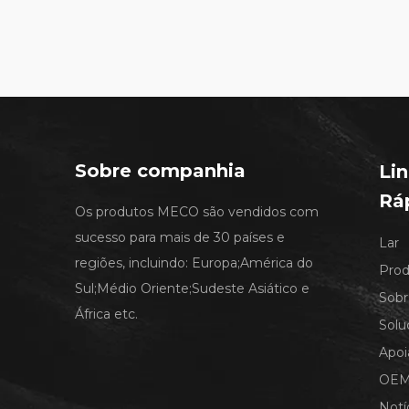
Sobre companhia
Li
Rá
Os produtos MECO são vendidos com
sucesso para mais de 30 países e
Lar
regiões, incluindo: Europa;América do
Prod
Sul;Médio Oriente;Sudeste Asiático e
Sob
África etc.
Solu
Apoi
OE
Notí