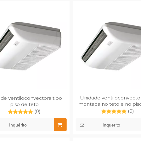
14
2026-07-27
Unidade ventiloconvectora de parede alta versus unidade ventiloconvectora de piso
Quais são os benefícios das unidades fan coil de giro automático?
idades ventilo-
Descubra a unidade ventiloconvect
 de parede alta e de chão
MECO Auto Swing. Elimine pontos
ar o design de HVAC.
quentes e frios com controle climát
 MECO MFP-68BM-C para
silencioso, energeticamente eficie
ento eficiente e que
e controlado remotamente.
Unidade ventiloconvector
de ventiloconvectora tipo
espaço.
montada no teto e no pi
piso de teto
170ZDM
(0)
(0)
Inquérito
Inquérito