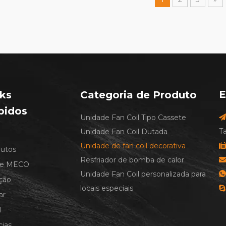
E
nks
Categoria de Produto
pidos
Unidade Fan Coil Tipo Cassete

T
Unidade Fan Coil Dutada
Unidade de fan coil decorativa

utos
Resfriador de bomba de calor

re MECO
Unidade Fan Coil personalizada para

ção
locais especiais

ar
M
cias