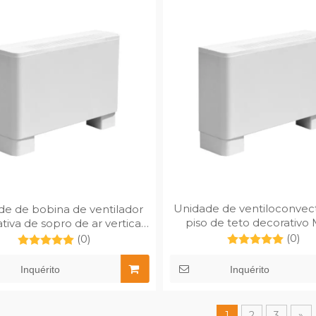
Unidade de ventiloconvect
de de bobina de ventilador
piso de teto decorativo
tiva de sopro de ar vertical
136TM-BL
MFP-170TM-BL
(0)
(0)
Inquérito
Inquérito
1
2
3
»