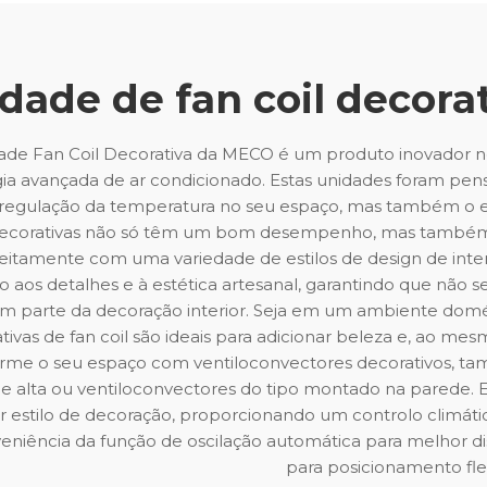
dade de fan coil decora
ade Fan Coil Decorativa da MECO é um produto inovador
ia avançada de ar condicionado. Estas unidades foram pensa
regulação da temperatura no seu espaço, mas também o est
ecorativas não só têm um bom desempenho, mas també
eitamente com uma variedade de estilos de design de inte
o aos detalhes e à estética artesanal, garantindo que não
 parte da decoração interior. Seja em um ambiente domésti
tivas de fan coil são ideais para adicionar beleza e, ao m
orme o seu espaço com ventiloconvectores decorativos, 
e alta ou ventiloconvectores do tipo montado na parede. 
 estilo de decoração, proporcionando um controlo climáti
eniência da função de oscilação automática para melhor dist
para posicionamento flex