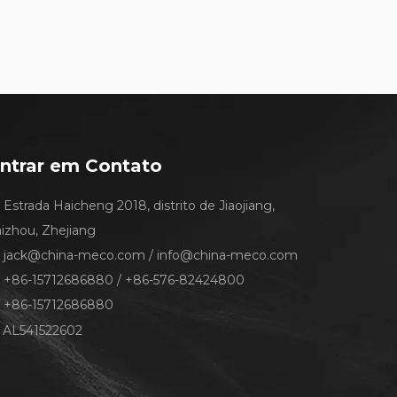
ntrar em Contato
Estrada Haicheng 2018, distrito de Jiaojiang,
aizhou, Zhejiang
jack@china-meco.com
/
info@china-meco.com
+86-15712686880 / +86-576-82424800
+86-15712686880
AL541522602