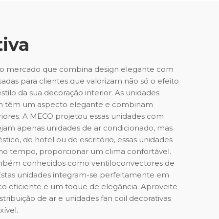
tiva
 no mercado que combina design elegante com
das para clientes que valorizam não só o efeito
ilo da sua decoração interior. As unidades
m têm um aspecto elegante e combinam
riores. A MECO projetou essas unidades com
 sejam apenas unidades de ar condicionado, mas
co, de hotel ou de escritório, essas unidades
esmo tempo, proporcionar um clima confortável.
também conhecidos como ventiloconvectores de
Estas unidades integram-se perfeitamente em
co eficiente e um toque de elegância. Aproveite
ribuição de ar e unidades fan coil decorativas
ível.