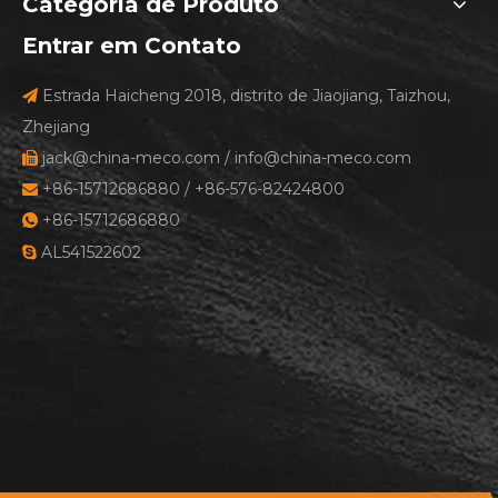
Categoria de Produto
Entrar em Contato
Estrada Haicheng 2018, distrito de Jiaojiang, Taizhou,

Zhejiang
jack@china-meco.com
/
info@china-meco.com

+86-15712686880 / +86-576-82424800

+86-15712686880

AL541522602
