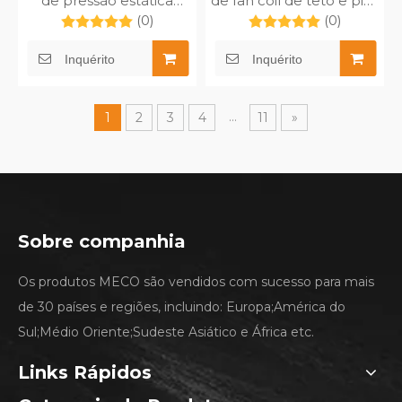
de pressão estática
de fan coil de teto e piso
média de
MFP-102TA
(0)
(0)
funcionamento
silencioso DC-MFP-
Inquérito
Inquérito
238MAW
...
1
2
3
4
11
»
Sobre companhia
Os produtos MECO são vendidos com sucesso para mais
de 30 países e regiões, incluindo: Europa;América do
Sul;Médio Oriente;Sudeste Asiático e África etc.
Links Rápidos