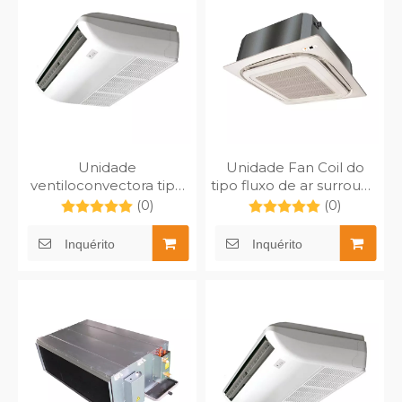
Unidade
Unidade Fan Coil do
ventiloconvectora tipo
tipo fluxo de ar surround
piso de teto
(drenagem por bomba)
(0)
(0)
Inquérito
Inquérito