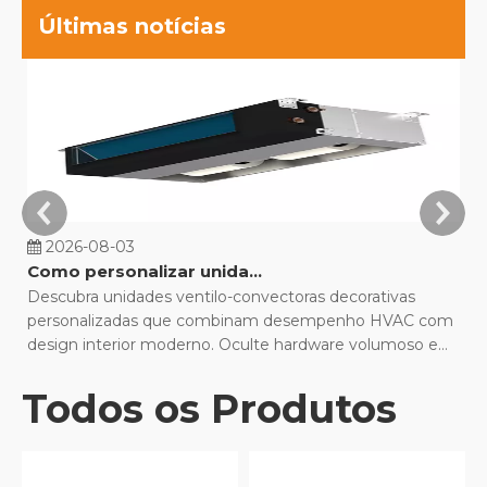
Últimas notícias
2026-08-03
Como personalizar unidades fan coil decorativas para projetos de construção?
Descubra unidades ventilo-convectoras decorativas
Co
personalizadas que combinam desempenho HVAC com
de
design interior moderno. Oculte hardware volumoso e
M
otimize o conforto.
q
Todos os Produtos