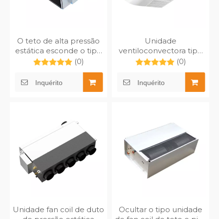
O teto de alta pressão
Unidade
estática esconde o tipo
ventiloconvectora tipo
unidade de fan coil
montada no teto e no
(0)
(0)
MFP-340HAW do duto
piso MFP-170ZDM
Inquérito
Inquérito
Unidade fan coil de duto
Ocultar o tipo unidade