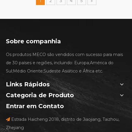
1
2
3
4
5
»
Sobre companhia
Os produtos MECO são vendidos com sucesso para mais
de 30 países e regiões, incluindo: Europa;América do
Sul;Médio Oriente;Sudeste Asiático e África etc.
Links Rápidos
Categoria de Produto
Entrar em Contato
Estrada Haicheng 2018, distrito de Jiaojiang, Taizhou,

Zhejiang