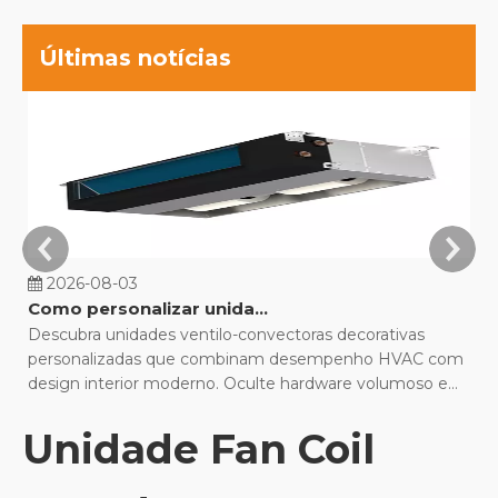
Últimas notícias
2026-08-03
Como personalizar unidades fan coil decorativas para projetos de construção?
Descubra unidades ventilo-convectoras decorativas
Co
personalizadas que combinam desempenho HVAC com
de
design interior moderno. Oculte hardware volumoso e
M
otimize o conforto.
q
Unidade Fan Coil