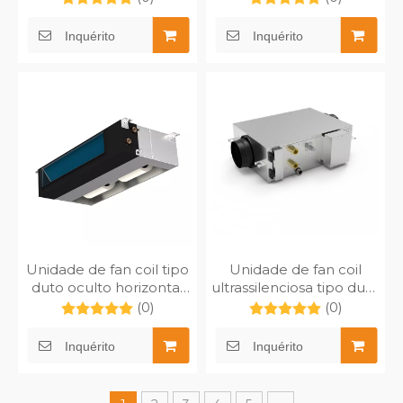
doméstico da espessura
de 200mm
Inquérito
Inquérito
Unidade de fan coil tipo
Unidade de fan coil
duto oculto horizontal
ultrassilenciosa tipo duto
compacto
de pequeno espaço
(0)
(0)
Inquérito
Inquérito