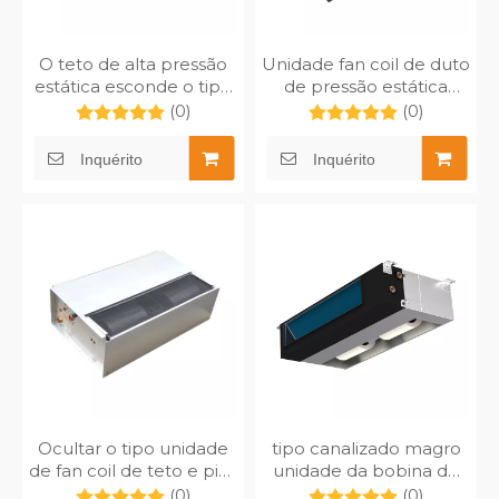
O teto de alta pressão
Unidade fan coil de duto
estática esconde o tipo
de pressão estática
unidade de fan coil
média de
(0)
(0)
MFP-340HAW do duto
funcionamento
silencioso DC-MFP-
Inquérito
Inquérito
238MAW
Ocultar o tipo unidade
tipo canalizado magro
de fan coil de teto e piso
unidade da bobina do
MFP-102TA
ventilador do uso
(0)
(0)