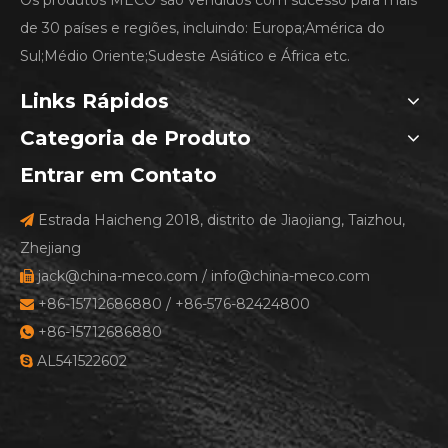
Os produtos MECO são vendidos com sucesso para mais
de 30 países e regiões, incluindo: Europa;América do
Sul;Médio Oriente;Sudeste Asiático e África etc.
Links Rápidos
Categoria de Produto
Entrar em Contato
Estrada Haicheng 2018, distrito de Jiaojiang, Taizhou,

Zhejiang
jack@china-meco.com
/
info@china-meco.com

+86-15712686880 / +86-576-82424800

+86-15712686880

AL541522602
