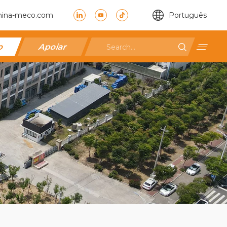
hina-meco.com
Português
ão
Apoiar