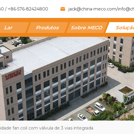
80 / +86-576-82424800
jack@china-meco.com
/
info@c
Lar
Produtos
Sobre MECO
Soluç
dade fan coil com válvula de 3 vias integrada