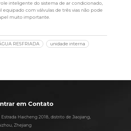
le inteligente do sistema de ar condicionado,
l equipado com válvulas de três vias não pode
pel muito importante.
ÁGUA RESFRIADA
unidade interna
ntrar em Contato
Estrada Haicheng 2018, distrito de Jiaojiang,
aizhou, Zhejiang