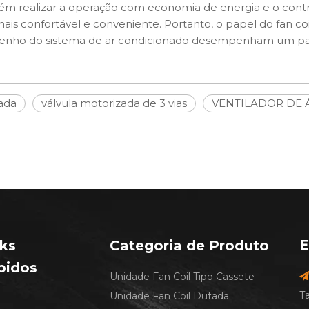
ém realizar a operação com economia de energia e o contro
is confortável e conveniente. Portanto, o papel do fan coi
mpenho do sistema de ar condicionado desempenham um pa
rada
válvula motorizada de 3 vias
VENTILADOR DE 
E
nks
Categoria de Produto
pidos
Unidade Fan Coil Tipo Cassete

T
Unidade Fan Coil Dutada