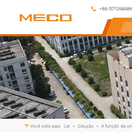
+86-157126868
Você está aqui:
Lar
»
Solução
»
A função da uni