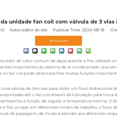
da unidade fan coil com válvula de 3 vias
:
0
Autor:editor do site Publicar Time: 2024-08-16 Or
Inquérito
 trocador de calor comum de água quente e fria, utilizado 
nentes importantes do sistema de ar condicionado, que serve
alada no fan coil pode desempenhar muitas funções important
uma válvula de três vias para obter um fluxo bidirecional d
nsportadas até o fan coil através da tubulação para troca de
sempenha a função de regular a temperatura interna. O fan
e e fria, ou seja, em diferentes modos de trabalho, o fluxo 
vula de passagem, de modo a atender aos diferentes requis