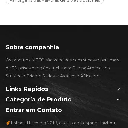
Vantagens das válvulas de 3 vias opcionais
Sobre companhia
Os produtos MECO são vendidos com sucesso para mais
de 30 países e regiões, incluindo: Europa;América do
Sul;Médio Oriente;Sudeste Asiático e África etc.
Links Rápidos
Categoria de Produto
Entrar em Contato
Estrada Haicheng 2018, distrito de Jiaojiang, Taizhou,
