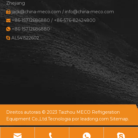
Zhejiang
jack@china-meco.com
/
info@china-meco.com

+86-15712686880 / +86-576-82424800

+86-15712686880

AL541522602

Direitos autorais © 2023 Taizhou MECO Refrigeration
Equipment Co.,Ltd.Tecnologia por
leadong.com
Sitemap.