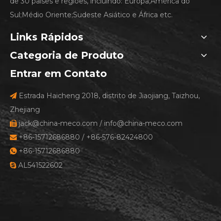
de 30 países e regiões, incluindo: Europa;América do
Sul;Médio Oriente;Sudeste Asiático e África etc.
Links Rápidos
Categoria de Produto
Entrar em Contato
Estrada Haicheng 2018, distrito de Jiaojiang, Taizhou,

Zhejiang
jack@china-meco.com
/
info@china-meco.com

+86-15712686880 / +86-576-82424800

+86-15712686880

AL541522602
