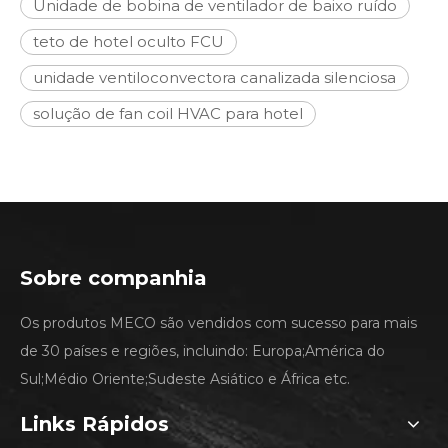
Unidade de bobina de ventilador de baixo ruído
teto de hotel oculto FCU
unidade ventiloconvectora canalizada silenciosa
solução de fan coil HVAC para hotel
Sobre companhia
Os produtos MECO são vendidos com sucesso para mais
de 30 países e regiões, incluindo: Europa;América do
Sul;Médio Oriente;Sudeste Asiático e África etc.
Links Rápidos