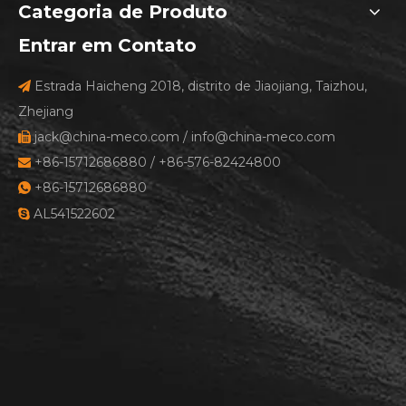
Categoria de Produto
Entrar em Contato
Estrada Haicheng 2018, distrito de Jiaojiang, Taizhou,

Zhejiang
jack@china-meco.com
/
info@china-meco.com

+86-15712686880 / +86-576-82424800

+86-15712686880

AL541522602
