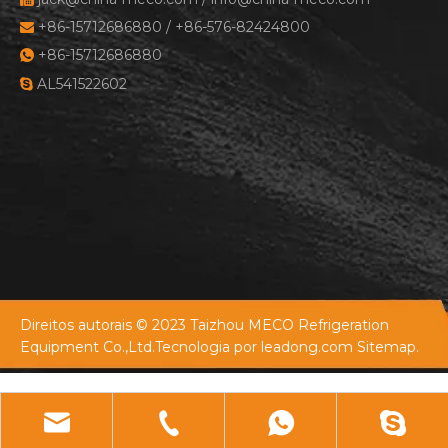
+86-15712686880 / +86-576-82424800

+86-15712686880

AL541522602

Direitos autorais © 2023 Taizhou MECO Refrigeration
Equipment Co.,Ltd.Tecnologia por
leadong.com
Sitemap.