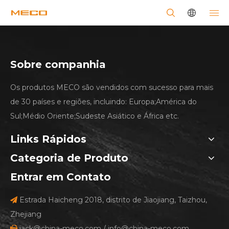
Sobre companhia
Os produtos MECO são vendidos com sucesso para mais
de 30 países e regiões, incluindo: Europa;América do
Sul;Médio Oriente;Sudeste Asiático e África etc.
Links Rápidos
Categoria de Produto
Entrar em Contato
Estrada Haicheng 2018, distrito de Jiaojiang, Taizhou,

Zhejiang
jack@china-meco.com
/
info@china-meco.com
