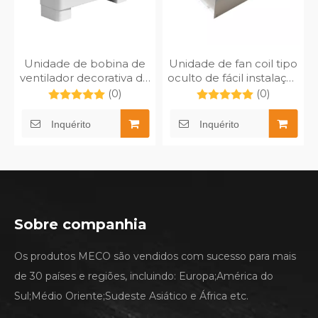
Unidade de bobina de
Unidade de fan coil tipo
ventilador decorativa de
oculto de fácil instalação
sopro de ar vertical
universal
(0)
(0)
MFP-170TM-BL
Inquérito
Inquérito
Sobre companhia
Os produtos MECO são vendidos com sucesso para mais
de 30 países e regiões, incluindo: Europa;América do
Sul;Médio Oriente;Sudeste Asiático e África etc.