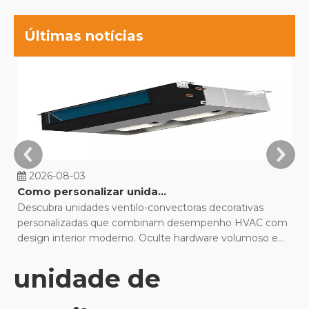
Últimas notícias
2026-08-03
Como personalizar unidades fan coil decorativas para projetos de construção?
Descubra unidades ventilo-convectoras decorativas
Co
personalizadas que combinam desempenho HVAC com
de
design interior moderno. Oculte hardware volumoso e
M
otimize o conforto.
q
unidade de