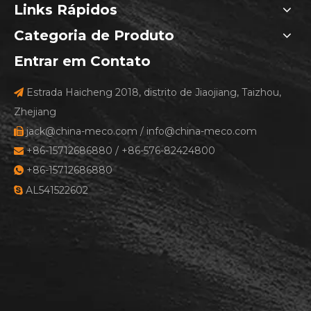
Links Rápidos
Categoria de Produto
Entrar em Contato
Estrada Haicheng 2018, distrito de Jiaojiang, Taizhou,

Zhejiang
jack@china-meco.com
/
info@china-meco.com

+86-15712686880 / +86-576-82424800

+86-15712686880

AL541522602
