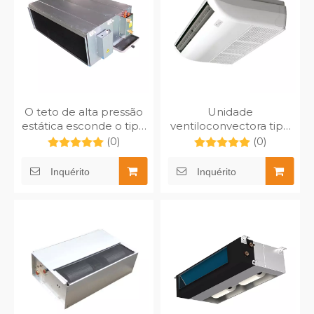
O teto de alta pressão
Unidade
estática esconde o tipo
ventiloconvectora tipo
unidade de fan coil
montada no teto e no
(0)
(0)
MFP-340HAW do duto
piso MFP-170ZDM
Inquérito
Inquérito