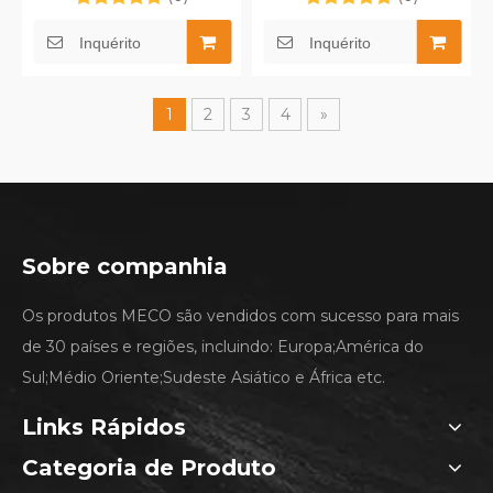
170MAW
Inquérito
Inquérito
1
2
3
4
»
Sobre companhia
Os produtos MECO são vendidos com sucesso para mais
de 30 países e regiões, incluindo: Europa;América do
Sul;Médio Oriente;Sudeste Asiático e África etc.
Links Rápidos
Categoria de Produto