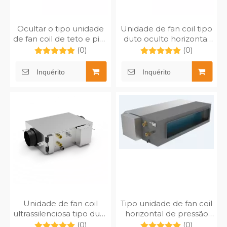
Ocultar o tipo unidade
Unidade de fan coil tipo
de fan coil de teto e piso
duto oculto horizontal
MFP-102TA
compacto
(0)
(0)
Inquérito
Inquérito
Unidade de fan coil
Tipo unidade de fan coil
ultrassilenciosa tipo duto
horizontal de pressão
de pequeno espaço
estática média DC-MFP-
(0)
(0)