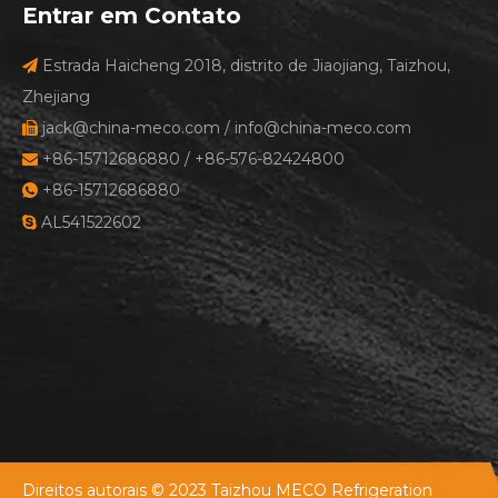
Entrar em Contato
Estrada Haicheng 2018, distrito de Jiaojiang, Taizhou,

Zhejiang
jack@china-meco.com
/
info@china-meco.com

+86-15712686880 / +86-576-82424800

+86-15712686880

AL541522602

Direitos autorais © 2023 Taizhou MECO Refrigeration