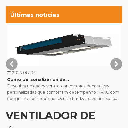
Últimas notícias
2026-08-03
Como personalizar unidades fan coil decorativas para projetos de construção?
Descubra unidades ventilo-convectoras decorativas
Co
personalizadas que combinam desempenho HVAC com
de
design interior moderno. Oculte hardware volumoso e
M
otimize o conforto.
q
VENTILADOR DE